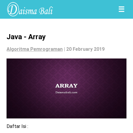
☰
Java - Array
Algoritma Pemrograman
|
20 February 2019
Daftar Isi :