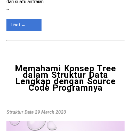
dari suatu antraian
...
Lihat →
Memahami Konsep Tree
dalam Struktur Data
Lengkap dengan Source
Code Programnya
Struktur Data
29 March 2020